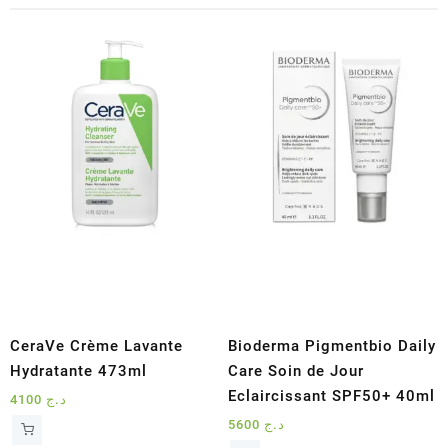
CeraVe Crème Lavante
Bioderma Pigmentbio Daily
Hydratante 473ml
Care Soin de Jour
Eclaircissant SPF50+ 40ml
4100
د.ج
5600
د.ج