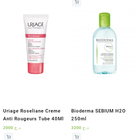
Uriage Roseliane Creme
Bioderma SEBIUM H2O
Anti Rougeurs Tube 40Ml
250ml
2000
د.ج
3200
د.ج