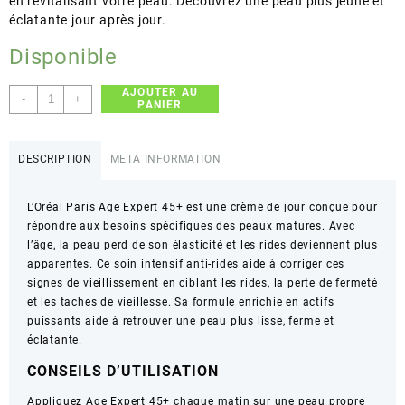
en revitalisant votre peau. Découvrez une peau plus jeune et
éclatante jour après jour.
Disponible
AJOUTER AU
quantité
-
+
PANIER
de
L'Oréal
Paris
DESCRIPTION
META INFORMATION
–
Age
L’Oréal Paris Age Expert 45+ est une crème de jour conçue pour
Expert
répondre aux besoins spécifiques des peaux matures. Avec
Soin
l’âge, la peau perd de son élasticité et les rides deviennent plus
Intensif
apparentes. Ce soin intensif anti-rides aide à corriger ces
Anti-
signes de vieillissement en ciblant les rides, la perte de fermeté
Rides
et les taches de vieillesse. Sa formule enrichie en actifs
SPF
puissants aide à retrouver une peau plus lisse, ferme et
20
éclatante.
–
Réduit
CONSEILS D’UTILISATION
les
Rides
Appliquez Age Expert 45+ chaque matin sur une peau propre