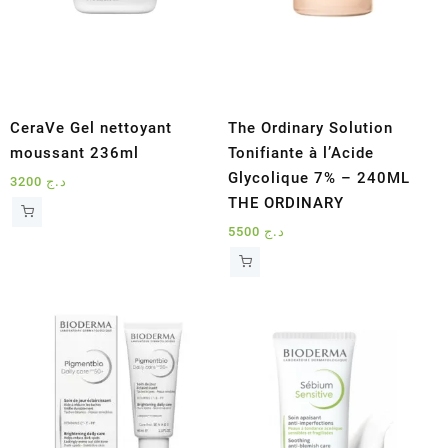
CeraVe Gel nettoyant
The Ordinary Solution
moussant 236ml
Tonifiante à l’Acide
Glycolique 7% – 240ML
3200
د.ج
THE ORDINARY
5500
د.ج