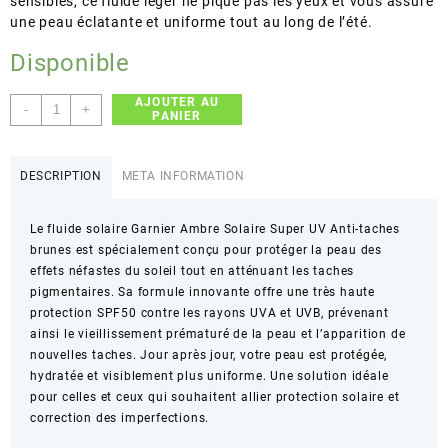
sensibles, ce fluide léger ne pique pas les yeux et vous assure
une peau éclatante et uniforme tout au long de l’été.
Disponible
AJOUTER AU
quantité
-
+
PANIER
de
Garnier
Ambre
DESCRIPTION
META INFORMATION
Solaire
–
Le fluide solaire Garnier Ambre Solaire Super UV Anti-taches
Super
brunes est spécialement conçu pour protéger la peau des
UV
effets néfastes du soleil tout en atténuant les taches
Anti-
pigmentaires. Sa formule innovante offre une très haute
taches
protection SPF50 contre les rayons UVA et UVB, prévenant
brunes
ainsi le vieillissement prématuré de la peau et l’apparition de
–
nouvelles taches. Jour après jour, votre peau est protégée,
Très
hydratée et visiblement plus uniforme. Une solution idéale
Haute
pour celles et ceux qui souhaitent allier protection solaire et
Protection
correction des imperfections.
SPF50