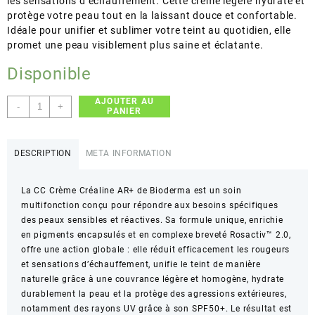
les sensations d’échauffement. Cette crème légère hydrate et
protège votre peau tout en la laissant douce et confortable.
Idéale pour unifier et sublimer votre teint au quotidien, elle
promet une peau visiblement plus saine et éclatante.
Disponible
AJOUTER AU
quantité
-
+
PANIER
de
BIODERMA
–
DESCRIPTION
META INFORMATION
CRÉALINE
AR+
La CC Crème Créaline AR+ de Bioderma est un soin
CC
multifonction conçu pour répondre aux besoins spécifiques
CRÈME
des peaux sensibles et réactives. Sa formule unique, enrichie
–
en pigments encapsulés et en complexe breveté Rosactiv™ 2.0,
Soin
offre une action globale : elle réduit efficacement les rougeurs
anti-
et sensations d’échauffement, unifie le teint de manière
rougeurs
naturelle grâce à une couvrance légère et homogène, hydrate
perfecteur
durablement la peau et la protège des agressions extérieures,
apaisant
notamment des rayons UV grâce à son SPF50+. Le résultat est
–