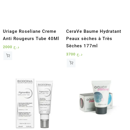
Uriage Roseliane Creme
CeraVe Baume Hydratant
Anti Rougeurs Tube 40Ml
Peaux sèches à Très
Sèches 177ml
2000
د.ج
3700
د.ج