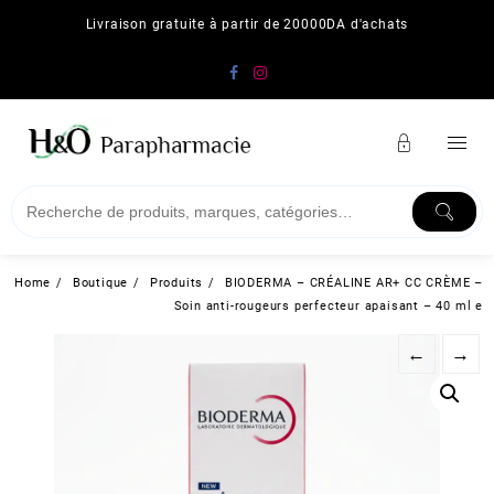
Skip
Livraison gratuite à partir de 20000DA d'achats
to
content
Home
Boutique
Produits
BIODERMA – CRÉALINE AR+ CC CRÈME –
Soin anti-rougeurs perfecteur apaisant – 40 ml e
←
→