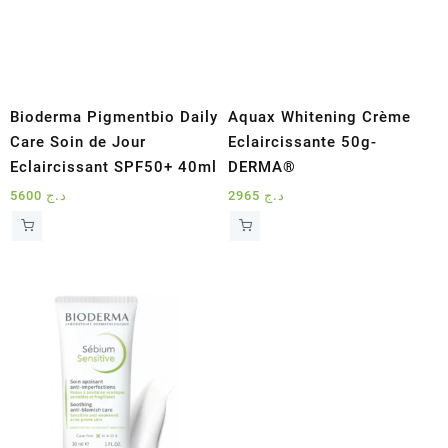
Bioderma Pigmentbio Daily
Aquax Whitening Crème
Care Soin de Jour
Eclaircissante 50g-
Eclaircissant SPF50+ 40ml
DERMA®
5600
د.ج
2965
د.ج