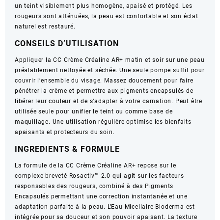
un teint visiblement plus homogène, apaisé et protégé. Les
40
rougeurs sont atténuées, la peau est confortable et son éclat
ml
naturel est restauré.
e
CONSEILS D’UTILISATION
Appliquer la CC Crème Créaline AR+ matin et soir sur une peau
préalablement nettoyée et séchée. Une seule pompe suffit pour
couvrir l’ensemble du visage. Massez doucement pour faire
pénétrer la crème et permettre aux pigments encapsulés de
libérer leur couleur et de s’adapter à votre carnation. Peut être
utilisée seule pour unifier le teint ou comme base de
maquillage. Une utilisation régulière optimise les bienfaits
apaisants et protecteurs du soin.
INGREDIENTS & FORMULE
La formule de la CC Crème Créaline AR+ repose sur le
complexe breveté Rosactiv™ 2.0 qui agit sur les facteurs
responsables des rougeurs, combiné à des Pigments
Encapsulés permettant une correction instantanée et une
adaptation parfaite à la peau. L’Eau Micellaire Bioderma est
intégrée pour sa douceur et son pouvoir apaisant. La texture