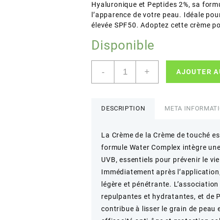
Hyaluronique et Peptides 2%, sa form
l’apparence de votre peau. Idéale pour
élevée SPF50. Adoptez cette crème pou
Disponible
quantité
-
+
AJOUTER A
de
touché
–
CRÈME
DESCRIPTION
META INFORMAT
DE
LA
La Crème de la Crème de touché est
CRÈME
formule Water Complex intègre une 
WATER
COMPLEX
UVB, essentiels pour prévenir le v
SUNSCREEN
Immédiatement après l’application,
–
légère et pénétrante. L’associatio
Protection
repulpantes et hydratantes, et de P
et
contribue à lisser le grain de peau 
hydratation