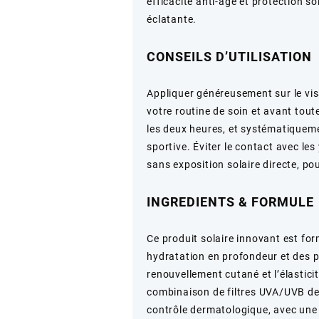
SPF50
efficacité anti-âge et protection so
–
éclatante.
Non
visible
CONSEILS D’UTILISATION
Appliquer généreusement sur le vi
votre routine de soin et avant tout
les deux heures, et systématiquem
sportive. Éviter le contact avec le
sans exposition solaire directe, po
INGREDIENTS & FORMULE
Ce produit solaire innovant est fo
hydratation en profondeur et des p
renouvellement cutané et l’élastic
combinaison de filtres UVA/UVB de
contrôle dermatologique, avec une 