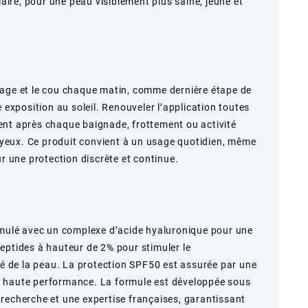
laire, pour une peau visiblement plus saine, jeune et
sage et le cou chaque matin, comme dernière étape de
e exposition au soleil. Renouveler l’application toutes
ent après chaque baignade, frottement ou activité
s yeux. Ce produit convient à un usage quotidien, même
ur une protection discrète et continue.
rmulé avec un complexe d’acide hyaluronique pour une
eptides à hauteur de 2% pour stimuler le
ité de la peau. La protection SPF50 est assurée par une
 haute performance. La formule est développée sous
recherche et une expertise françaises, garantissant