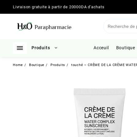
Skip
Livraison gratuite à partir de 20000DA d'achats
to
content
Produits
Acceuil
Boutique
Home
Boutique
Produits
touché – CRÈME DE LA CRÈME WATER 