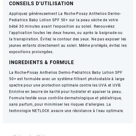
CONSEILS D’UTILISATION
haute
protection
Appliquez généreusement La Roche-Posay Anthelios Dermo-
solaire
Pediatrics Baby Lotion SPF 50+ sur la peau sèche de votre
-
bébé 30 minutes avant l’exposition au soleil. Renouvelez
50
l’application toutes les deux heures, ou après la baignade ou
ml
la transpiration. Évitez le contour des yeux. Ne pas exposer les
jeunes enfants directement au soleil. Même protégés, évitez les
expositions prolongées.
INGREDIENTS & FORMULE
La Roche-Posay Anthelios Dermo-Pediatrics Baby Lotion SPF
50+ est formulée avec un système filtrant photostable à large
spectre pour une protection optimale contre les UVA et UVB.
Enrichie en beurre de karité pour hydrater et apaiser la peau.
Formule testée sous contrôle dermatologique et pédiatrique,
sans parfum, pour minimiser les risques d’allergies. La
technologie NETLOCK assure une résistance à l’eau optimale.