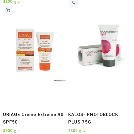
4200
د.ج
URIAGE Crème Extrême 90
KALOS- PHOTOBLOCK
SPF50
PLUS 75G
3500
د.ج
2350
د.ج