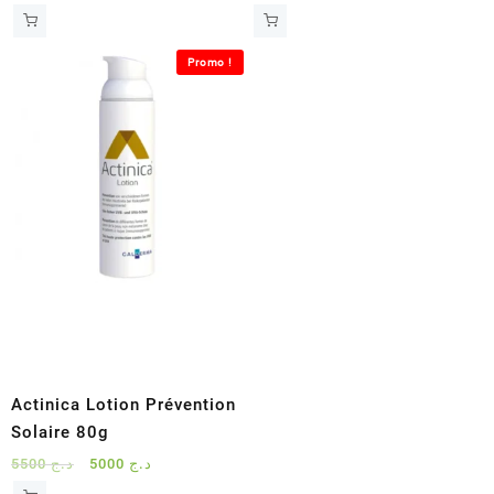
Promo !
Actinica Lotion Prévention
Solaire 80g
Le
Le
5500
د.ج
5000
د.ج
prix
prix