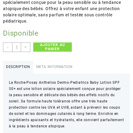
spécialement conçue pour la peau sensible ou à tendance
atopique des bébés. Offrez à votre enfant une protection
solaire optimale, sans parfum et testée sous contrôle
pédiatrique.
Disponible
AJOUTER AU
quantité
-
+
PANIER
de
La
Roche-
DESCRIPTION
META INFORMATION
Posay
-
La Roche-Posay Anthelios Dermo-Pediatrics Baby Lotion SPF
Anthelios
50+ est une lotion solaire spécialement conçue pour protéger
Dermo-
la peau sensible et délicate des bébés des effets nocifs du
Pediatrics
soleil. Sa formule haute tolérance offre une très haute
Baby
protection contre les UVA et UVB, aidant à prévenir les coups
Lotion
de soleil et les dommages cutanés à long terme. Enrichie en
SPF
ingrédients apaisants et hydratants, elle convient parfaitement
50+
à la peau à tendance atopique.
-
Très