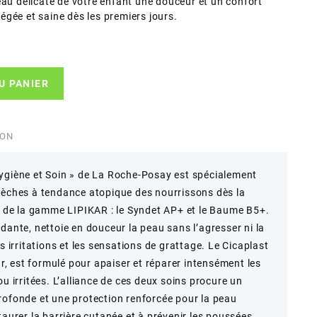
eau délicate de votre enfant une douceur et un confort
gée et saine dès les premiers jours.
U PANIER
ION
Hygiène et Soin » de La Roche-Posay est spécialement
sèches à tendance atopique des nourrissons dès la
ls de la gamme LIPIKAR : le Syndet AP+ et le Baume B5+.
dante, nettoie en douceur la peau sans l’agresser ni la
s irritations et les sensations de grattage. Le Cicaplast
 est formulé pour apaiser et réparer intensément les
ou irritées. L’alliance de ces deux soins procure un
rofonde et une protection renforcée pour la peau
taurer la barrière cutanée et à prévenir les poussées