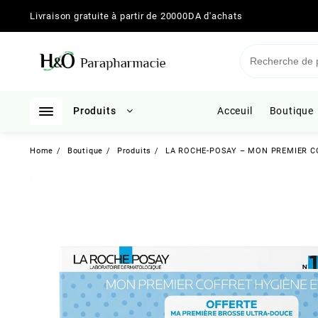
Skip
Livraison gratuite à partir de 20000DA d'achats
to
content
Produits
Acceuil
Boutique
Home
Boutique
Produits
LA ROCHE-POSAY – MON PREMIER COF