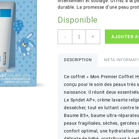
intensément et soulage. Offrez à la p
durable. La promesse d’une peau proté
Disponible
quantité
-
+
AJOUTER A
de
LA
ROCHE-
POSAY
DESCRIPTION
META INFORMAT
–
MON
Ce coffret « Mon Premier Coffret 
PREMIER
conçu pour le soin des peaux très 
COFFRET
HYGIÈNE
naissance. Il réunit deux essentie
ET
Le Syndet AP+, crème lavante relipi
SOIN
dessécher, tout en luttant contre le
–
Baume B5+, baume ultra-réparateur,
Hydrate,
peaux fragilisées, sèches, gercées 
Apaise
et
confort optimal, une hydratation p
Réparer
délicate de bébé, contribuant à res