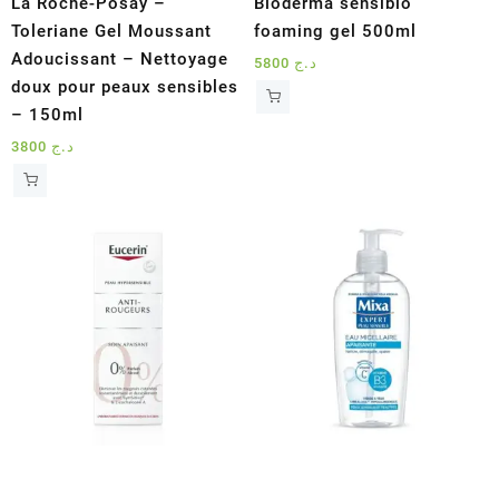
La Roche-Posay –
Bioderma sensibio
Toleriane Gel Moussant
foaming gel 500ml
Adoucissant – Nettoyage
5800
د.ج
doux pour peaux sensibles
– 150ml
3800
د.ج