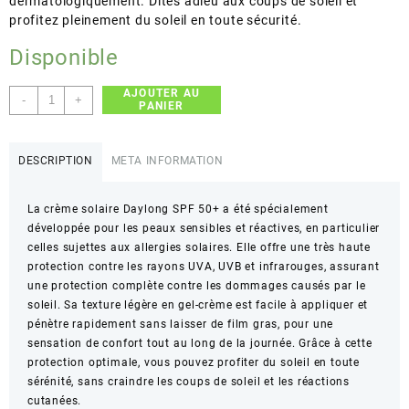
dermatologiquement. Dites adieu aux coups de soleil et
profitez pleinement du soleil en toute sécurité.
Disponible
AJOUTER AU
quantité
-
+
PANIER
de
Daylong
–
DESCRIPTION
META INFORMATION
SPF
50+
La crème solaire Daylong SPF 50+ a été spécialement
Très
développée pour les peaux sensibles et réactives, en particulier
Haute
celles sujettes aux allergies solaires. Elle offre une très haute
Protection
protection contre les rayons UVA, UVB et infrarouges, assurant
–
une protection complète contre les dommages causés par le
Peaux
soleil. Sa texture légère en gel-crème est facile à appliquer et
Sensibles
pénètre rapidement sans laisser de film gras, pour une
–
sensation de confort tout au long de la journée. Grâce à cette
100ml
protection optimale, vous pouvez profiter du soleil en toute
sérénité, sans craindre les coups de soleil et les réactions
cutanées.