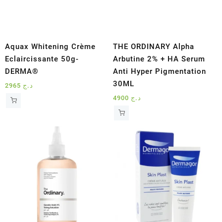
Aquax Whitening Crème
THE ORDINARY Alpha
Eclaircissante 50g-
Arbutine 2% + HA Serum
DERMA®
Anti Hyper Pigmentation
30ML
2965
د.ج
4900
د.ج