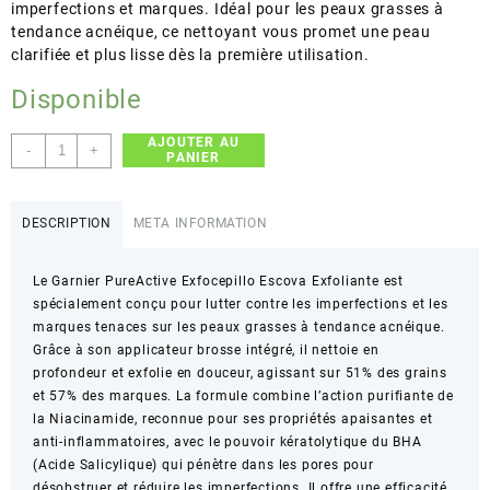
imperfections et marques. Idéal pour les peaux grasses à
tendance acnéique, ce nettoyant vous promet une peau
clarifiée et plus lisse dès la première utilisation.
Disponible
AJOUTER AU
quantité
-
+
PANIER
de
GARNIER
–
DESCRIPTION
META INFORMATION
PureActive
Exfocepillo
Le Garnier PureActive Exfocepillo Escova Exfoliante est
Escova
spécialement conçu pour lutter contre les imperfections et les
Exfoliante
marques tenaces sur les peaux grasses à tendance acnéique.
–
Grâce à son applicateur brosse intégré, il nettoie en
Anti-
profondeur et exfolie en douceur, agissant sur 51% des grains
imperfections,
et 57% des marques. La formule combine l’action purifiante de
éfficacy
la Niacinamide, reconnue pour ses propriétés apaisantes et
supérieure
anti-inflammatoires, avec le pouvoir kératolytique du BHA
(Acide Salicylique) qui pénètre dans les pores pour
désobstruer et réduire les imperfections. Il offre une efficacité