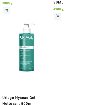
30ML
3800
د.ج
4900
د.ج
Uriage Hyseac Gel
Nettoyant 500ml