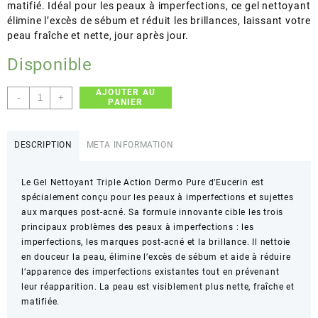
matifié. Idéal pour les peaux à imperfections, ce gel nettoyant
élimine l’excès de sébum et réduit les brillances, laissant votre
peau fraîche et nette, jour après jour.
Disponible
AJOUTER AU
quantité
-
+
PANIER
de
Eucerin
–
DESCRIPTION
META INFORMATION
Dermo
Pure
Le Gel Nettoyant Triple Action Dermo Pure d’Eucerin est
Gel
spécialement conçu pour les peaux à imperfections et sujettes
Nettoyant
aux marques post-acné. Sa formule innovante cible les trois
Triple
principaux problèmes des peaux à imperfections : les
Action
imperfections, les marques post-acné et la brillance. Il nettoie
–
en douceur la peau, élimine l’excès de sébum et aide à réduire
Anti-
l’apparence des imperfections existantes tout en prévenant
Imperfections,
leur réapparition. La peau est visiblement plus nette, fraîche et
Anti-
matifiée.
Marques
&