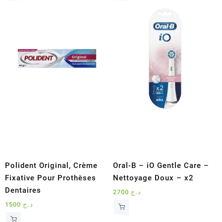
Polident Original, Crème
Oral-B – iO Gentle Care –
Fixative Pour Prothèses
Nettoyage Doux – x2
Dentaires
2700
د.ج
1500
د.ج