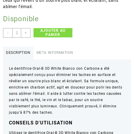
ceux qui rêvent d’un sourire plus blanc et éclatant, sans
abîmer l’émail.
Disponible
AJOUTER AU
quantité
-
+
PANIER
de
Oral-
B
DESCRIPTION
META INFORMATION
–
3D
Le dentifrice Oral-B 3D White Bianco con Carbone a été
White
spécialement conçu pour éliminer les taches en surface et
Bianco
révéler un sourire plus blanc et éclatant. Sa formule unique,
con
enrichie en charbon actif, agit en douceur pour polir les dents
Carbone
sans abîmer l’émail. Il aide à lutter contre les taches causées
–
par le café, le thé, le vin et le tabac, pour un sourire
Élimine
visiblement plus lumineux. Cliniquement prouvé, il élimine
les
jusqu’à 87% des taches.
taches
-
CONSEILS D’UTILISATION
Utilisez le dentifrice Oral-B 3D White Bianco con Carbone