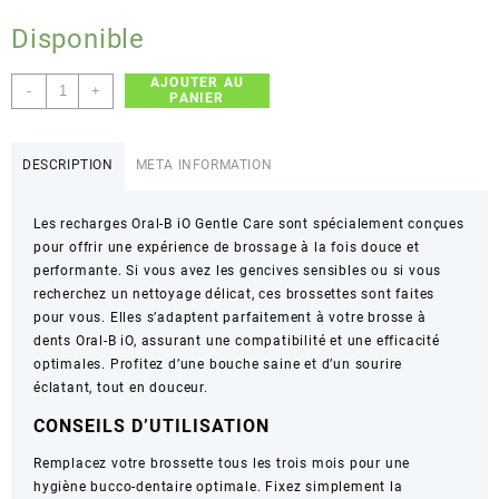
Disponible
AJOUTER AU
quantité
-
+
PANIER
de
Oral-
B
DESCRIPTION
META INFORMATION
–
iO
Les recharges Oral-B iO Gentle Care sont spécialement conçues
Gentle
pour offrir une expérience de brossage à la fois douce et
Care
performante. Si vous avez les gencives sensibles ou si vous
–
recherchez un nettoyage délicat, ces brossettes sont faites
Nettoyage
pour vous. Elles s’adaptent parfaitement à votre brosse à
Doux
dents Oral-B iO, assurant une compatibilité et une efficacité
–
optimales. Profitez d’une bouche saine et d’un sourire
x2
éclatant, tout en douceur.
CONSEILS D’UTILISATION
Remplacez votre brossette tous les trois mois pour une
hygiène bucco-dentaire optimale. Fixez simplement la