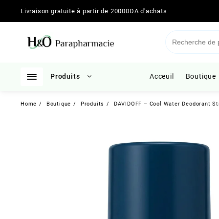
Skip
Livraison gratuite à partir de 20000DA d'achats
to
content
Produits
Acceuil
Boutique
Home
Boutique
Produits
DAVIDOFF – Cool Water Deodorant Sti