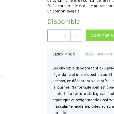
de dynamisme et de confiance. Idéal 
fraîcheur durable et d’une protection 
un confort inégalé.
Disponible
quantité
-
+
AJOUTER A
de
DAVIDOFF
–
Cool
DESCRIPTION
META INFORMAT
Water
Deodorant
Découvrez le déodorant stick Davido
Stick
légendaire et une protection anti-t
–
Protection
océans, ce déodorant vous offre un
longue
la journée. Sa formule soin est con
durée
confort. La texture stick glisse fa
–
aquatique et revigorant de Cool Wat
70g
masculinité moderne. Dites adieu au
durable.