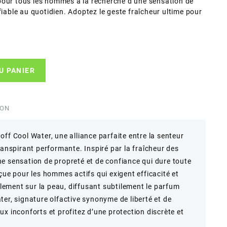
pour tous les hommes à la recherche d’une sensation de
fiable au quotidien. Adoptez le geste fraîcheur ultime pour
U PANIER
ION
ff Cool Water, une alliance parfaite entre la senteur
ranspirant performante. Inspiré par la fraîcheur des
e sensation de propreté et de confiance qui dure toute
çue pour les hommes actifs qui exigent efficacité et
cilement sur la peau, diffusant subtilement le parfum
er, signature olfactive synonyme de liberté et de
x inconforts et profitez d’une protection discrète et