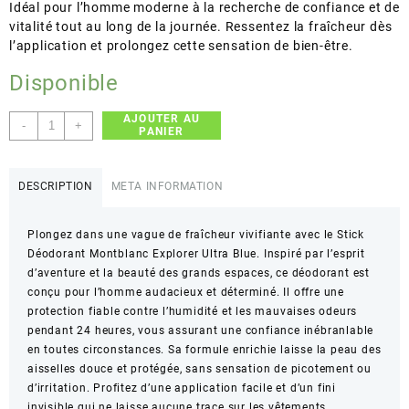
Idéal pour l’homme moderne à la recherche de confiance et de
vitalité tout au long de la journée. Ressentez la fraîcheur dès
l’application et prolongez cette sensation de bien-être.
Disponible
AJOUTER AU
quantité
-
+
PANIER
de
MONTBLANC
–
DESCRIPTION
META INFORMATION
EXPLORER
ULTRA
Plongez dans une vague de fraîcheur vivifiante avec le Stick
BLUE
Déodorant Montblanc Explorer Ultra Blue. Inspiré par l’esprit
Stick
d’aventure et la beauté des grands espaces, ce déodorant est
Deodorant
conçu pour l’homme audacieux et déterminé. Il offre une
–
protection fiable contre l’humidité et les mauvaises odeurs
Protection
pendant 24 heures, vous assurant une confiance inébranlable
longue
en toutes circonstances. Sa formule enrichie laisse la peau des
durée
aisselles douce et protégée, sans sensation de picotement ou
–
d’irritation. Profitez d’une application facile et d’un fini
75g
invisible qui ne laisse aucune trace sur les vêtements.
NET