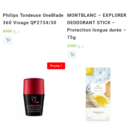
Philips Tondeuse OneBlade
MONTBLANC – EXPLORER
360 Visage QP2734/30
DEODORANT STICK –
Protection longue durée –
8500
د.ج
75g
3300
د.ج
Promo !