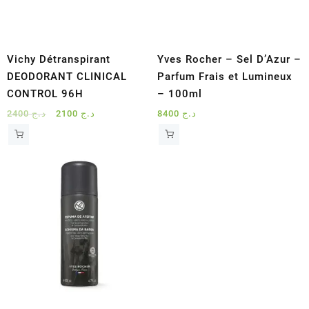
Vichy Détranspirant
Yves Rocher – Sel D’Azur –
DEODORANT CLINICAL
Parfum Frais et Lumineux
CONTROL 96H
– 100ml
Le
Le
2400
د.ج
2100
د.ج
8400
د.ج
prix
prix
initial
actuel
était :
est :
د.ج 2100.
د.ج 2400.