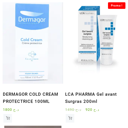
était :
est :
Promo !
د.ج 3500.
د.ج 4100.
DERMAGOR COLD CREAM
LCA PHARMA Gel avant
PROTECTRICE 100ML
Surgras 200ml
Le
Le
1800
د.ج
1490
د.ج
920
د.ج
prix
prix
initial
actuel
était :
est :