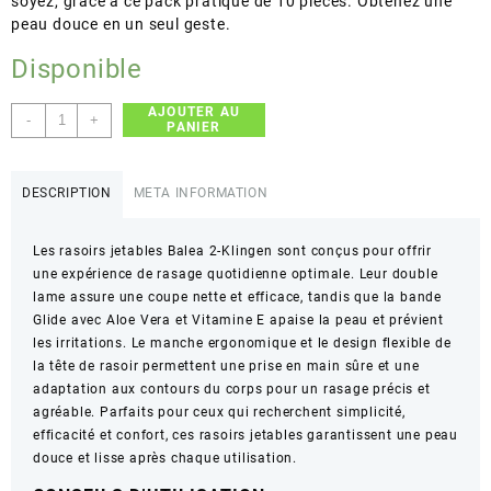
soyez, grâce à ce pack pratique de 10 pièces. Obtenez une
peau douce en un seul geste.
Disponible
AJOUTER AU
quantité
-
+
PANIER
de
Balea
–
DESCRIPTION
META INFORMATION
2-
Klingen
Les rasoirs jetables Balea 2-Klingen sont conçus pour offrir
Einweg
une expérience de rasage quotidienne optimale. Leur double
Rasierer
lame assure une coupe nette et efficace, tandis que la bande
–
Glide avec Aloe Vera et Vitamine E apaise la peau et prévient
Rasage
les irritations. Le manche ergonomique et le design flexible de
doux
la tête de rasoir permettent une prise en main sûre et une
et
adaptation aux contours du corps pour un rasage précis et
précis
agréable. Parfaits pour ceux qui recherchent simplicité,
–
efficacité et confort, ces rasoirs jetables garantissent une peau
10
douce et lisse après chaque utilisation.
Stück