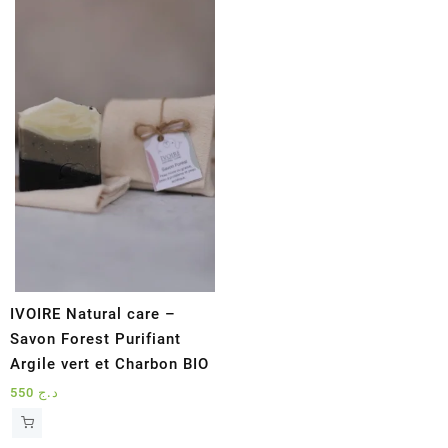
د.ج 920.
د.ج 1490.
IVOIRE Natural care –
Savon Forest Purifiant
Argile vert et Charbon BIO
550
د.ج