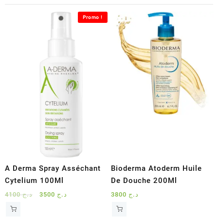
Promo !
A Derma Spray Asséchant
Bioderma Atoderm Huile
Cytelium 100Ml
De Douche 200Ml
Le
Le
4100
د.ج
3500
د.ج
3800
د.ج
prix
prix
initial
actuel