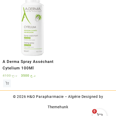
A Derma Spray Asséchant
Cytelium 100Ml
Le
Le
4100
د.ج
3500
د.ج
prix
prix
initial
actuel
était :
est :
© 2026
H&O Parapharmacie – Algérie
Designed by
د.ج 3500.
د.ج 4100.
Themehunk
0