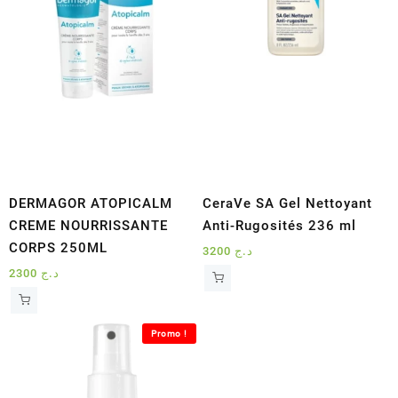
DERMAGOR ATOPICALM
CeraVe SA Gel Nettoyant
CREME NOURRISSANTE
Anti-Rugosités 236 ml
CORPS 250ML
3200
د.ج
2300
د.ج
Promo !