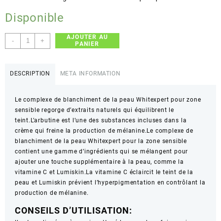
Disponible
AJOUTER AU
quantité
-
+
PANIER
de
Créme
de
DESCRIPTION
META INFORMATION
blanchiment
des
Le complexe de blanchiment de la peau Whitexpert pour zone
zone
sensible regorge d’extraits naturels qui équilibrent le
sensibles
teint.L’arbutine est l’une des substances incluses dans la
WHITEXPERT
crème qui freine la production de mélanine.Le complexe de
50ml
blanchiment de la peau Whitexpert pour la zone sensible
BIONNEX
contient une gamme d’ingrédients qui se mélangent pour
ajouter une touche supplémentaire à la peau, comme la
vitamine C et Lumiskin.La vitamine C éclaircit le teint de la
peau et Lumiskin prévient l’hyperpigmentation en contrôlant la
production de mélanine.
CONSEILS D’UTILISATION: