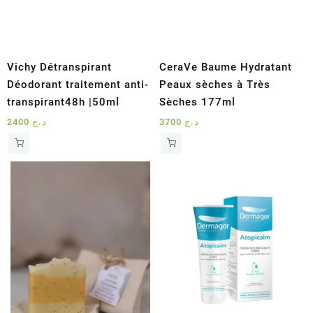
Vichy Détranspirant
CeraVe Baume Hydratant
Déodorant traitement anti-
Peaux sèches à Très
transpirant48h |50ml
Sèches 177ml
2400
د.ج
3700
د.ج