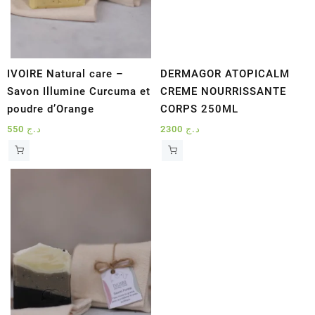
IVOIRE Natural care –
DERMAGOR ATOPICALM
Savon Illumine Curcuma et
CREME NOURRISSANTE
poudre d’Orange
CORPS 250ML
550
د.ج
2300
د.ج