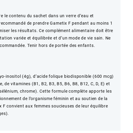
re le contenu du sachet dans un verre d’eau et
 recommandé de prendre Gametix F pendant au moins 1
miser les résultats. Ce complément alimentaire doit être
ation variée et équilibrée et d’un mode de vie sain. Ne
recommandée. Tenir hors de portée des enfants.
o-inositol (4g), d’acide folique biodisponible (600 mcg)
de vitamines (B1, B2, B3, B5, B6, B8, B12, C, D, E) et
, sélénium, chrome). Cette formule complète apporte les
ionnement de l’organisme féminin et au soutien de la
ix F convient aux femmes soucieuses de leur équilibre
ges).