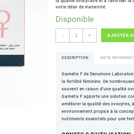
la qualité ovocytaire et à favoriser l
votre désir de maternité.
Disponible
quantité
-
+
AJOUTER A
de
Densmore
Laboratoires
–
DESCRIPTION
META INFORMAT
Gametix
F
Gametix F de Densmore Laboratoir
–
la fertilité féminine. De nombreuse
Soutien
de
souvent en raison d’une qualité ovo
la
Gametix F apporte une solution co
fertilité
améliorer la qualité des ovocytes, 
féminine
environnement propice à la concep
–
nutriments essentiels pour une fert
30
sachets