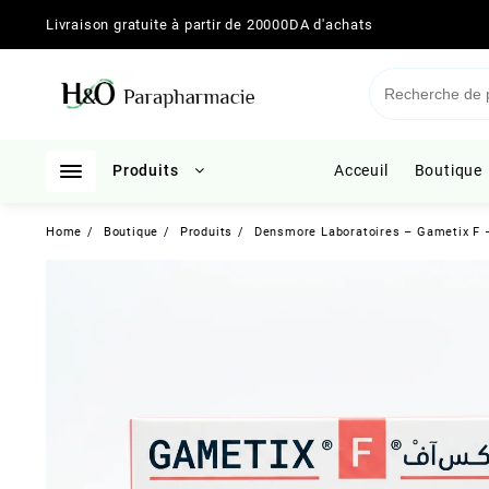
Skip
Livraison gratuite à partir de 20000DA d'achats
to
content
Produits
Acceuil
Boutique
Home
Boutique
Produits
Densmore Laboratoires – Gametix F – 