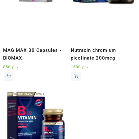
MAG MAX 30 Capsules -
Nutraxin chromium
BIOMAX
picolinate 200mcg
850
د.ج
1500
د.ج