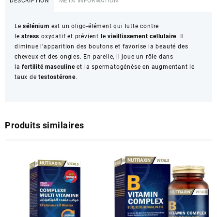
DESCRIPTION
META INFORMATION
30G
Le
sélénium
est un
oligo-élément
qui lutte contre
le
stress
oxydatif et prévient le
vieillissement cellulaire
. Il
diminue l’apparition des boutons et favorise la beauté des
cheveux et des
ongles
. En parelle, il joue un rôle dans
la
fertilité masculine
et la spermatogénèse en augmentant le
taux de
testostérone
.
Produits similaires