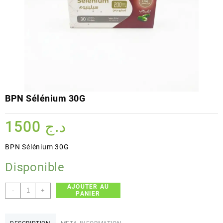
BPN Sélénium 30G
1500
د.ج
BPN Sélénium 30G
Disponible
AJOUTER AU
quantité
-
+
PANIER
de
BPN
Sélénium