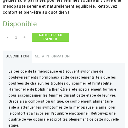
gélules sont parfaites pour les femmes souhaitant vivre une
ménopause sereine et naturellement équilibrée. Retrouvez
confort et bien-être au quotidien !
Disponible
AJOUTER AU
quantité
-
+
PANIER
de
Dolphina
Bien-
DESCRIPTION
META INFORMATION
Être
–
La période de la ménopause est souvent synonyme de
Harmonelle
bouleversements hormonaux et de désagréments tels que les
–
bouffées de chaleur, les troubles du sommeil et l’irritabilité.
Soulagement
Harmonelle de Dolphina Bien-Être a été spécialement formulé
des
pour accompagner les femmes durant cette étape de leur vie.
symptômes
Grâce à sa composition unique, ce complément alimentaire
de
aide à atténuer les symptômes de la ménopause, à améliorer
la
le confort et à favoriser l’équilibre émotionnel. Retrouvez une
ménopause
qualité de vie optimale et profitez pleinement de cette nouvelle
–
étape.
30