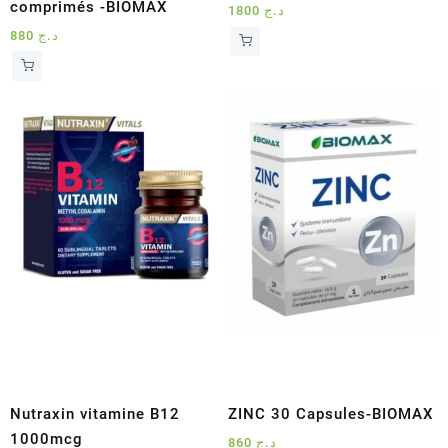
comprimés -BIOMAX
1800
د.ج
880
د.ج
Nutraxin vitamine B12
ZINC 30 Capsules-BIOMAX
1000mcg
860
د.ج