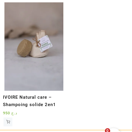
IVOIRE Natural care –
Shampoing solide 2en1
950
د.ج
0