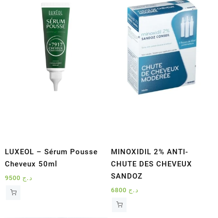
LUXEOL – Sérum Pousse
MINOXIDIL 2% ANTI-
Cheveux 50ml
CHUTE DES CHEVEUX
SANDOZ
9500
د.ج
6800
د.ج