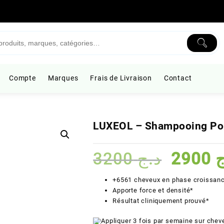
Compte
Marques
Frais de Livraison
Contact
LUXEOL – Shampooing Po
Le
3200
د.ج
2900
ج
prix
initial
+6561 cheveux en phase croissan
était :
Apporte force et densité*
Résultat cliniquement prouvé*
Appliquer 3 fois par semaine sur chev