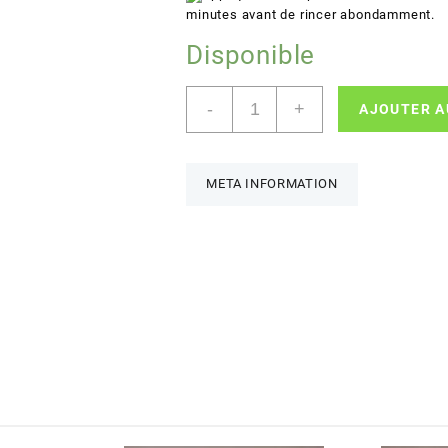
minutes avant de rincer abondamment.
Disponible
quantité
-
+
AJOUTER A
de
LUXEOL
-
Shampooing
META INFORMATION
Pousse