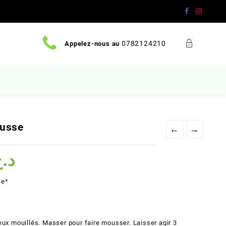
0782124210
Appelez-nous au
usse
←
→
Le
د.
prix
actuel
ce*
est :
د.ج 2900.
د.ج 3200.
eux mouillés. Masser pour faire mousser. Laisser agir 3