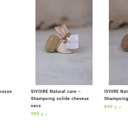
ousse
SIVOIRE Natural care –
IVOIRE Nat
Shampoing solide cheveux
Shampoing
secs
850
د.ج
900
د.ج