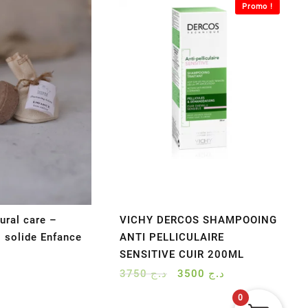
Promo !
ural care –
VICHY DERCOS SHAMPOOING
 solide Enfance
ANTI PELLICULAIRE
SENSITIVE CUIR 200ML
Le
Le
3750
د.ج
3500
د.ج
prix
prix
0
initial
actuel