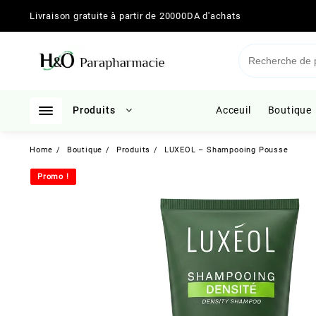
Skip
Livraison gratuite à partir de 20000DA d'achats
to
content
Produits
Acceuil
Boutique
Home
Boutique
Produits
LUXEOL – Shampooing Pousse
Promo !
Promo !