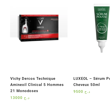
Vichy Dercos Technique
LUXEOL – Sérum P
Aminexil Clinical 5 Hommes
Cheveux 50ml
21 Monodoses
9500
د.ج
13000
د.ج