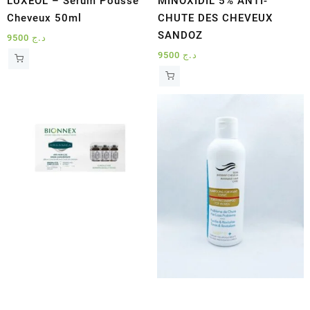
LUXEOL – Sérum Pousse
MINOXIDIL 5% ANTI-
Cheveux 50ml
CHUTE DES CHEVEUX
SANDOZ
9500
د.ج
9500
د.ج