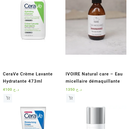
CeraVe Crème Lavante
IVOIRE Natural care – Eau
Hydratante 473ml
micellaire démaquillante
4100
د.ج
1350
د.ج