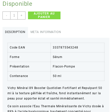
Disponible
AJOUTER AU
quantité
-
+
PANIER
de
Vichy
Minéral
DESCRIPTION
META INFORMATION
89
Booster
Quotidien
Code EAN
3337875543248
Fortifiant
et
Forme
Sérum
Repulpant
Présentation
50
Flacon-Pompe
ml
Contenance
50 ml
Vichy Minéral 89 Booster Quotidien Fortifiant et Repulpant 50
ml à la texture gélifiée et fraîche, fond instantanément sur la
peau pour apporter éclat et santé immédiatement.
Ce soin associe l’Eau Thermale Minéralisante de Vichy dosée à
89% à l’acide hyaluronique, hautement concentré pour