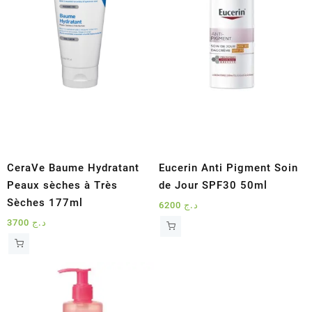
CeraVe Baume Hydratant
Eucerin Anti Pigment Soin
Peaux sèches à Très
de Jour SPF30 50ml
Sèches 177ml
6200
د.ج
3700
د.ج