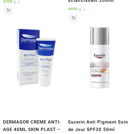
Eclaircissant 200ml
2000
د.ج
4450
د.ج
DERMAGOR CREME ANTI-
Eucerin Anti Pigment Soin
AGE 40ML SKIN PLAST –
de Jour SPF30 50ml