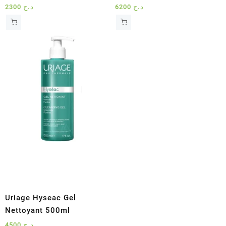
2300
د.ج
6200
د.ج
Uriage Hyseac Gel
Nettoyant 500ml
4500
د.ج