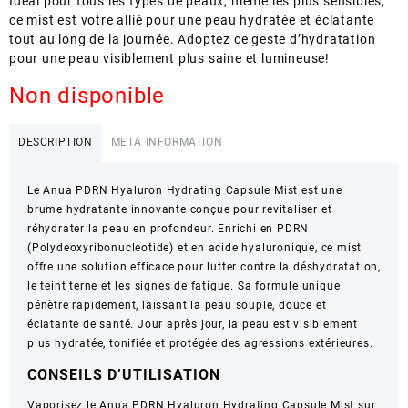
Idéal pour tous les types de peaux, même les plus sensibles,
ce mist est votre allié pour une peau hydratée et éclatante
tout au long de la journée. Adoptez ce geste d’hydratation
pour une peau visiblement plus saine et lumineuse!
Non disponible
DESCRIPTION
META INFORMATION
Le Anua PDRN Hyaluron Hydrating Capsule Mist est une
brume hydratante innovante conçue pour revitaliser et
réhydrater la peau en profondeur. Enrichi en PDRN
(Polydeoxyribonucleotide) et en acide hyaluronique, ce mist
offre une solution efficace pour lutter contre la déshydratation,
le teint terne et les signes de fatigue. Sa formule unique
pénètre rapidement, laissant la peau souple, douce et
éclatante de santé. Jour après jour, la peau est visiblement
plus hydratée, tonifiée et protégée des agressions extérieures.
CONSEILS D’UTILISATION
Vaporisez le Anua PDRN Hyaluron Hydrating Capsule Mist sur