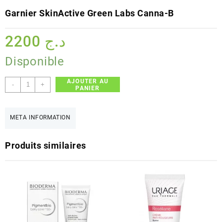
Garnier SkinActive Green Labs Canna-B
2200
د.ج
Disponible
AJOUTER AU
quantité
-
+
PANIER
de
Garnier
SkinActive
META INFORMATION
Green
Labs
Produits similaires
Canna-
B