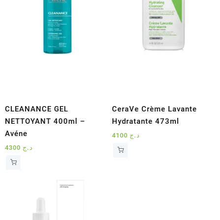
CLEANANCE GEL
CeraVe Crème Lavante
NETTOYANT 400ml –
Hydratante 473ml
Avéne
4100
د.ج
4300
د.ج