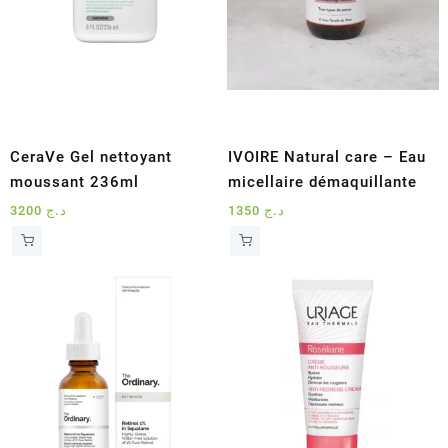
CeraVe Gel nettoyant
IVOIRE Natural care – Eau
moussant 236ml
micellaire démaquillante
3200
د.ج
1350
د.ج