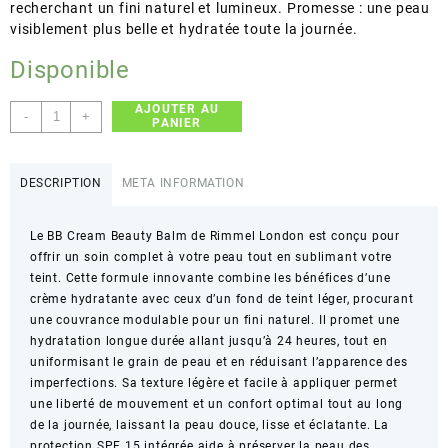
recherchant un fini naturel et lumineux. Promesse : une peau
visiblement plus belle et hydratée toute la journée.
Disponible
AJOUTER AU
quantité
-
+
PANIER
de
RIMMEL
LONDON
DESCRIPTION
META INFORMATION
–
BB
Le BB Cream Beauty Balm de Rimmel London est conçu pour
Cream
offrir un soin complet à votre peau tout en sublimant votre
Beauty
teint. Cette formule innovante combine les bénéfices d’une
Balm
crème hydratante avec ceux d’un fond de teint léger, procurant
–
une couvrance modulable pour un fini naturel. Il promet une
Hydratation
hydratation longue durée allant jusqu’à 24 heures, tout en
longue
uniformisant le grain de peau et en réduisant l’apparence des
durée
imperfections. Sa texture légère et facile à appliquer permet
et
une liberté de mouvement et un confort optimal tout au long
teint
de la journée, laissant la peau douce, lisse et éclatante. La
unifié
protection SPF 15 intégrée aide à préserver la peau des
–