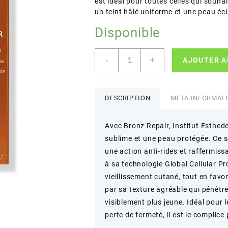
est idéal pour toutes celles qui souh
un teint hâlé uniforme et une peau éc
Disponible
quantité
-
+
AJOUTER A
de
Institut
Esthederm
–
DESCRIPTION
META INFORMAT
Bronz
Repair
Avec Bronz Repair, Institut Esthe
–
sublime et une peau protégée. Ce 
Soin
hydra-
une action anti-rides et raffermis
protecteur
à sa technologie Global Cellular Pro
anti-
vieillissement cutané, tout en favo
rides
par sa texture agréable qui pénètr
fermeté
visiblement plus jeune. Idéal pour 
–
50ml
perte de fermeté, il est le complice