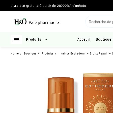
Skip
Livraison gratuite à partir de 20000DA d'achats
to
content
Produits
Acceuil
Boutique
Home
Boutique
Produits
Institut Esthederm – Bronz Repair – 