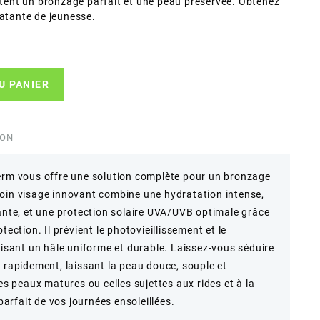
aitent un bronzage parfait et une peau préservée. Obtenez
latante de jeunesse.
U PANIER
ION
derm vous offre une solution complète pour un bronzage
soin visage innovant combine une hydratation intense,
sante, et une protection solaire UVA/UVB optimale grâce
tection. Il prévient le photovieillissement et le
risant un hâle uniforme et durable. Laissez-vous séduire
e rapidement, laissant la peau douce, souple et
les peaux matures ou celles sujettes aux rides et à la
 parfait de vos journées ensoleillées.