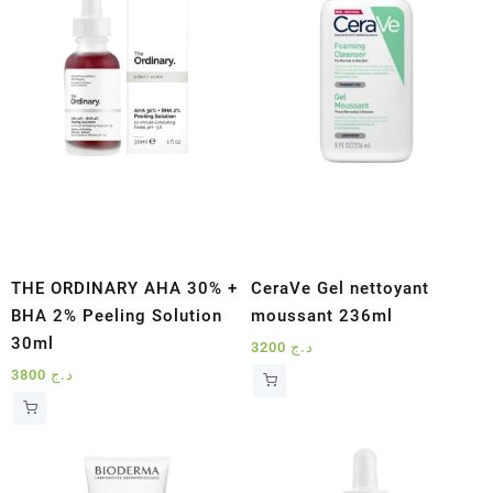
THE ORDINARY AHA 30% +
CeraVe Gel nettoyant
BHA 2% Peeling Solution
moussant 236ml
30ml
3200
د.ج
3800
د.ج