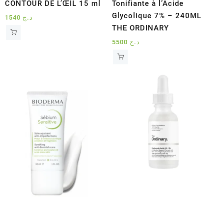
CONTOUR DE L’ŒIL 15 ml
Tonifiante à l’Acide
Glycolique 7% – 240ML
1540
د.ج
THE ORDINARY
5500
د.ج