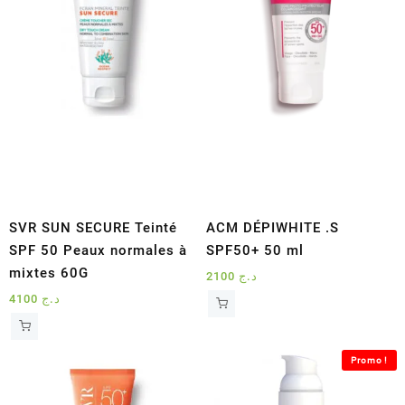
SVR SUN SECURE Teinté
ACM DÉPIWHITE .S
SPF 50 Peaux normales à
SPF50+ 50 ml
mixtes 60G
2100
د.ج
4100
د.ج
Promo !