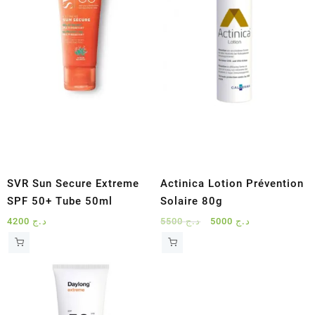
SVR Sun Secure Extreme
Actinica Lotion Prévention
SPF 50+ Tube 50ml
Solaire 80g
Le
Le
4200
د.ج
5500
د.ج
5000
د.ج
prix
prix
initial
actuel
était :
est :
د.ج 5000.
د.ج 5500.