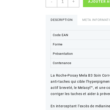
-
+
AJOUTER A
de
La
Roche-
Posay
DESCRIPTION
META INFORMAT
Mela
B3
SPF30
Code EAN
Anti-
Forme
Dark
Spots
Présentation
40ml
Contenance
La Roche-Posay Mela B3 Soin Corre
anti-taches qui cible l’hyperpigme
actif breveté, le Melasyl™, et une 
corriger les taches et aider à préve
En interceptant l’excès de mélanin