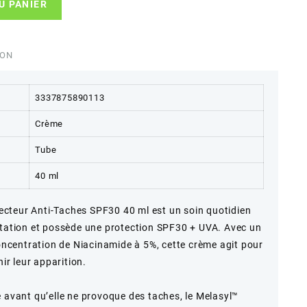
U PANIER
ION
3337875890113
Crème
Tube
40 ml
cteur Anti-Taches SPF30 40 ml est un soin quotidien
ntation et possède une protection SPF30 + UVA. Avec un
concentration de Niacinamide à 5%, cette crème agit pour
nir leur apparition.
e avant qu’elle ne provoque des taches, le Melasyl™