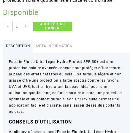
protection solaire quotidienne efficace et confortable.
Disponible
AJOUTER AU
quantité
-
+
PANIER
de
Eucerin
–
DESCRIPTION
META INFORMATION
Fluide
Ultra-
Eucerin Fluide Ultra-Léger Hydro Protect SPF 50+ est une
Léger
protection solaire avancée conçue pour protéger efficacement
Hydro
la peau des effets néfastes du soleil. Sa formule légère et non
Protect
grasse offre une protection à large spectre contre les rayons
–
UVA et UVB, tout en hydratant la peau. Idéal pour une
Très
utilisation quotidienne, ce fluide solaire assure une protection
Haute
optimale et un confort durable. Son fini invisible permet une
Protection
application facile et discrète, sans laisser de résidus collants
SPF
ou gras.
50+
CONSEILS D’UTILISATION
Appliquez généreusement Eucerin Fluide Ultra-Léger Hydro