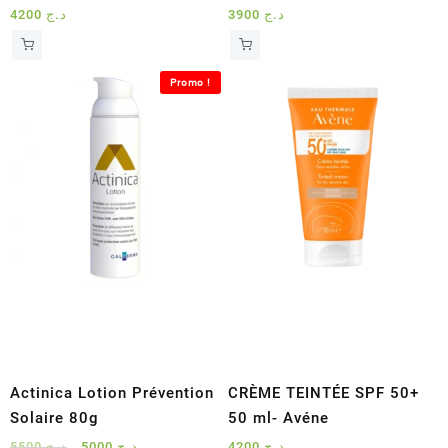
4200
د.ج
3900
د.ج
Promo !
Actinica Lotion Prévention
CRÈME TEINTÉE SPF 50+
Solaire 80g
50 ml- Avéne
Le
Le
5500
د.ج
5000
د.ج
4200
د.ج