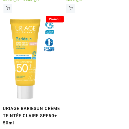
prix
prix
initial
actuel
était :
est :
Promo !
د.ج 5000.
د.ج 5500.
URIAGE BARIESUN CRÈME
TEINTÉE CLAIRE SPF50+
50ml