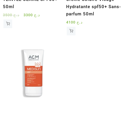
50ml
Hydratante spf50+ Sans-
parfum 50ml
Le
Le
3500
د.ج
3300
د.ج
prix
prix
4100
د.ج
initial
actuel
était :
est :
د.ج 3300.
د.ج 3500.