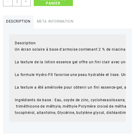
-
+
PANIER
de
Axis-
Y
DESCRIPTION
META INFORMATION
Complete
No-
Stress
Description

Physical
Un écran solaire à base d'armoise contenant 2 % de niacinamide 
Sunscreen
50ml
La texture de la lotion essence gel offre un fini clair avec une do
La formule Hydro-Fit favorise une peau hydratée et lisse. Un con
La texture a été améliorée pour obtenir un fini essence-gel, avec
Ingrédients de base : Eau, oxyde de zinc, cyclohexasiloxane, dip
 triméthicone de méthyle, méthyle Polymère croisé de méthacrylate,
tocophérol, allantoïne, Glycérine, butylène glycol, distéardimoniu