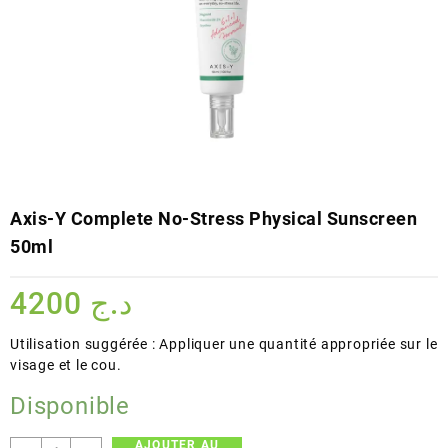
Axis-Y Complete No-Stress Physical Sunscreen
50ml
4200
د.ج
Utilisation suggérée : Appliquer une quantité appropriée sur le
visage et le cou.
Disponible
AJOUTER AU
quantité