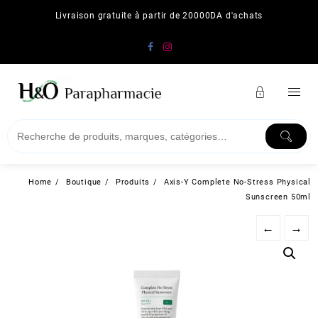
Skip
Livraison gratuite à partir de 20000DA d'achats
to
content
Home
Boutique
Produits
Axis-Y Complete No-Stress Physical
Sunscreen 50ml
←
→