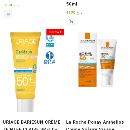
50ml
1800
د.ج
4100
د.ج
Promo !
URIAGE BARIESUN CRÈME
La Roche Posay Anthelios
TEINTÉE CLAIRE SPF50+
Crème Solaire Visage