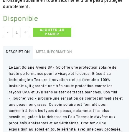
bronzage sublimé en toute sécurité et d’une peau protégée
durablement.
Disponible
AJOUTER AU
quantité
-
+
PANIER
de
Avène
–
DESCRIPTION
META INFORMATION
Lait
Solaire
Le Lait Solaire Avène SPF 50 offre une protection solaire de
Sun
haute performance pour le visage et le corps. Grâce à sa
Care
technologie « Texture Innovation » et sa formule « 100%
Lotion
Invisible », il garantit une très haute protection contre les
100%
rayons UVA et UVB sans laisser de traces blanches. Son fini
Invisible
« Toucher Sec » procure une sensation de confort immédiate et
–
une peau non grasse. Ce soin solaire est formulé pour
Haute
convenir à tous les types de peaux, notamment les plus
protection
sensibles, grâce à la richesse en Eau Thermale d’Avène aux
SPF
propriétés apaisantes et anti-irritantes. Profitez d’une
50
exposition au soleil en toute sérénité, avec une peau protégée,
–