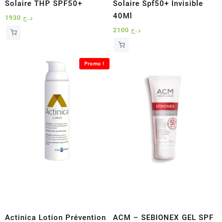
Solaire THP SPF50+
Solaire Spf50+ Invisible
40Ml
1930
د.ج
2100
د.ج
Promo !
Actinica Lotion Prévention
ACM – SEBIONEX GEL SPF