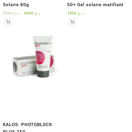
Solaire 80g
50+ Gel solaire matifiant
Le
Le
5500
د.ج
5000
د.ج
1800
د.ج
prix
prix
initial
actuel
était :
est :
د.ج 5000.
د.ج 5500.
KALOS- PHOTOBLOCK
PLUS 75G