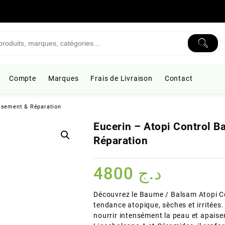
Compte
Marques
Frais de Livraison
Contact
isement & Réparation
Eucerin – Atopi Control 
Réparation
4800
د.ج
Découvrez le Baume / Balsam Atopi Co
tendance atopique, sèches et irritées
nourrir intensément la peau et apaise