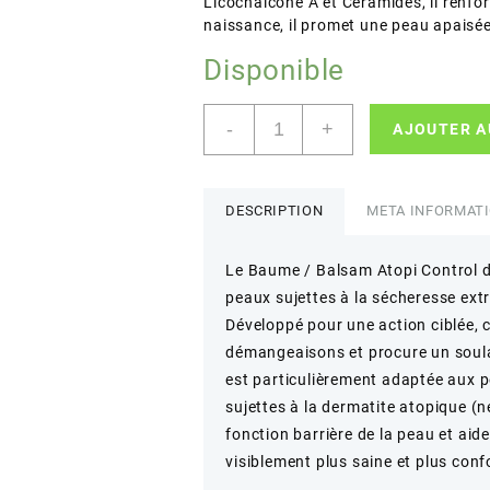
Licochalcone A et Céramides, il renforc
naissance, il promet une peau apaisée
Disponible
quantité
-
+
AJOUTER A
de
Eucerin
–
Atopi
DESCRIPTION
META INFORMAT
Control
Baume
Le Baume / Balsam Atopi Control de
–
peaux sujettes à la sécheresse extr
Apaisement
&
Développé pour une action ciblée, 
Réparation
démangeaisons et procure un soul
est particulièrement adaptée aux pe
sujettes à la dermatite atopique (n
fonction barrière de la peau et aid
visiblement plus saine et plus conf