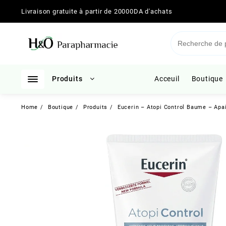
Skip
Livraison gratuite à partir de 20000DA d'achats
to
content
Produits
Acceuil
Boutique
Home
Boutique
Produits
Eucerin – Atopi Control Baume – Apa