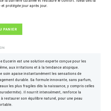
e la barrière cutanée et restaure le confort. Idéal dès la
 et protégée jour après jour.
U PANIER
ION
 Eucerin est une solution experte conçue pour les
ême, aux irritations et à la tendance atopique.
ce soin apaise instantanément les sensations de
agement durable. Sa formule innovante, sans parfum,
aux les plus fragiles dès la naissance, y compris celles
eurodermite). Il nourrit intensément, renforce la
e à restaurer son équilibre naturel, pour une peau
ortable.