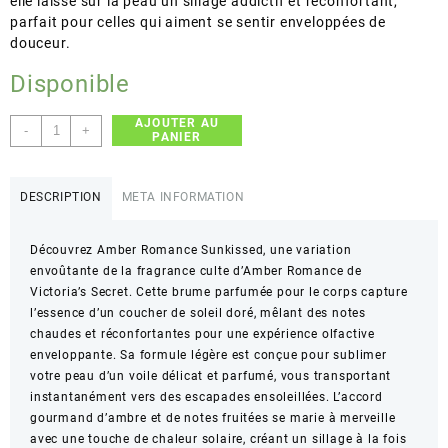
elle laisse sur la peau un sillage addictif et réconfortant,
parfait pour celles qui aiment se sentir enveloppées de
douceur.
Disponible
AJOUTER AU
quantité
-
+
PANIER
de
Victoria's
Secret
DESCRIPTION
META INFORMATION
–
Amber
Découvrez Amber Romance Sunkissed, une variation
Romance
envoûtante de la fragrance culte d’Amber Romance de
Sunkissed
Victoria’s Secret. Cette brume parfumée pour le corps capture
–
l’essence d’un coucher de soleil doré, mêlant des notes
Brume
chaudes et réconfortantes pour une expérience olfactive
parfumée
enveloppante. Sa formule légère est conçue pour sublimer
–
votre peau d’un voile délicat et parfumé, vous transportant
250
instantanément vers des escapades ensoleillées. L’accord
ml
gourmand d’ambre et de notes fruitées se marie à merveille
/
avec une touche de chaleur solaire, créant un sillage à la fois
8.4