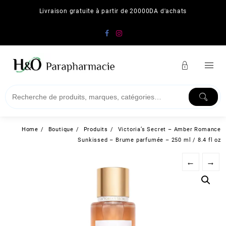
Skip
Livraison gratuite à partir de 20000DA d'achats
to
content
Home
Boutique
Produits
Victoria’s Secret – Amber Romance
Sunkissed – Brume parfumée – 250 ml / 8.4 fl oz
←
→