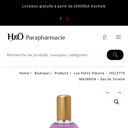
Skip
Livraison gratuite à partir de 20000DA d'achats
to
content
Home
Boutique
Produits
Les Petits Plaisirs – VIOLETTE
MACARON – Eau de Toilette
←
→