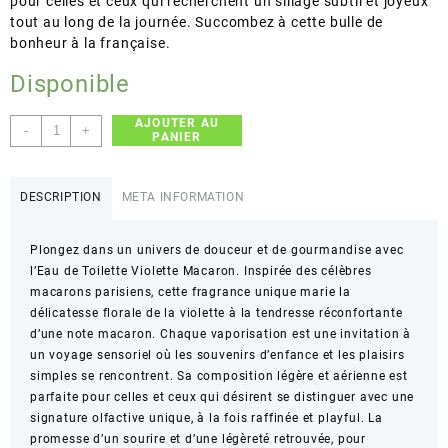
pour celles et ceux qui recherchent un sillage subtil et joyeux
tout au long de la journée. Succombez à cette bulle de
bonheur à la française.
Disponible
AJOUTER AU
quantité
-
+
PANIER
de
Les
Petits
DESCRIPTION
META INFORMATION
Plaisirs
–
Plongez dans un univers de douceur et de gourmandise avec
VIOLETTE
l’Eau de Toilette Violette Macaron. Inspirée des célèbres
MACARON
macarons parisiens, cette fragrance unique marie la
–
délicatesse florale de la violette à la tendresse réconfortante
Eau
d’une note macaron. Chaque vaporisation est une invitation à
de
un voyage sensoriel où les souvenirs d’enfance et les plaisirs
Toilette
simples se rencontrent. Sa composition légère et aérienne est
parfaite pour celles et ceux qui désirent se distinguer avec une
signature olfactive unique, à la fois raffinée et playful. La
promesse d’un sourire et d’une légèreté retrouvée, pour