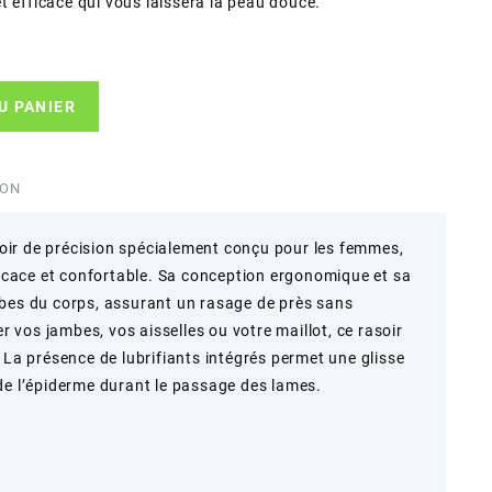
t efficace qui vous laissera la peau douce.
U PANIER
ION
ir de précision spécialement conçu pour les femmes,
fficace et confortable. Sa conception ergonomique et sa
rbes du corps, assurant un rasage de près sans
er vos jambes, vos aisselles ou votre maillot, ce rasoir
 La présence de lubrifiants intégrés permet une glisse
de l’épiderme durant le passage des lames.