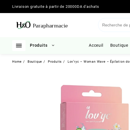
Skip
Livraison gratuite à partir de 20000DA d'achats
to
content
Produits
Acceuil
Boutique
Home
Boutique
Produits
Lov’ryc – Woman Wave – Épilation do