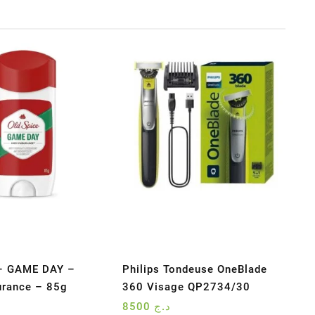
 – GAME DAY –
Philips Tondeuse OneBlade
urance – 85g
360 Visage QP2734/30
8500
د.ج