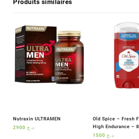
Produits similaires
Nutraxin ULTRAMEN
Old Spice – Fresh F
High Endurance – 
2900
د.ج
1500
د.ج