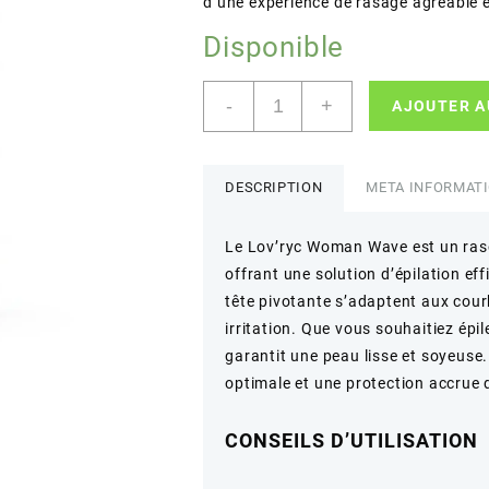
d’une expérience de rasage agréable e
Disponible
quantité
-
+
AJOUTER A
de
Lov'ryc
–
Woman
DESCRIPTION
META INFORMAT
Wave
–
Le Lov’ryc Woman Wave est un raso
Épilation
offrant une solution d’épilation e
douce
et
tête pivotante s’adaptent aux cou
précise
irritation. Que vous souhaitiez épil
–
garantit une peau lisse et soyeuse.
3
optimale et une protection accrue 
lames
CONSEILS D’UTILISATION