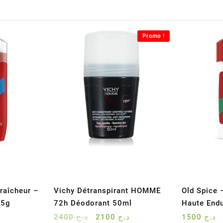
Promo !
raîcheur –
Vichy Détranspirant HOMME
Old Spice
85g
72h Déodorant 50ml
Haute End
Le
Le
2400
د.ج
2100
د.ج
1500
د.ج