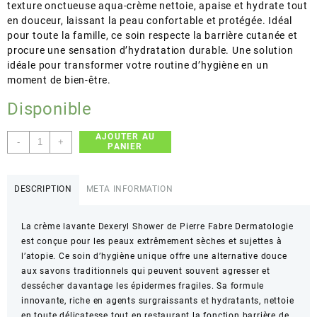
texture onctueuse aqua-crème nettoie, apaise et hydrate tout
en douceur, laissant la peau confortable et protégée. Idéal
pour toute la famille, ce soin respecte la barrière cutanée et
procure une sensation d’hydratation durable. Une solution
idéale pour transformer votre routine d’hygiène en un
moment de bien-être.
Disponible
AJOUTER AU
quantité
-
+
PANIER
de
Pierre
Fabre
DESCRIPTION
META INFORMATION
Dermatologie
–
La crème lavante Dexeryl Shower de Pierre Fabre Dermatologie
Dexeryl
est conçue pour les peaux extrêmement sèches et sujettes à
Shower
l’atopie. Ce soin d’hygiène unique offre une alternative douce
–
aux savons traditionnels qui peuvent souvent agresser et
Nettoie
dessécher davantage les épidermes fragiles. Sa formule
et
innovante, riche en agents surgraissants et hydratants, nettoie
hydrate
en toute délicatesse tout en restaurant la fonction barrière de
les