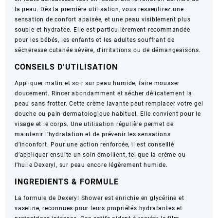
la peau. Dès la première utilisation, vous ressentirez une
peaux
sensation de confort apaisée, et une peau visiblement plus
très
souple et hydratée. Elle est particulièrement recommandée
sèches
pour les bébés, les enfants et les adultes souffrant de
à
sécheresse cutanée sévère, d’irritations ou de démangeaisons.
tendance
atopique
CONSEILS D’UTILISATION
–
500
Appliquer matin et soir sur peau humide, faire mousser
ml
doucement. Rincer abondamment et sécher délicatement la
peau sans frotter. Cette crème lavante peut remplacer votre gel
douche ou pain dermatologique habituel. Elle convient pour le
visage et le corps. Une utilisation régulière permet de
maintenir l’hydratation et de prévenir les sensations
d’inconfort. Pour une action renforcée, il est conseillé
d’appliquer ensuite un soin émollient, tel que la crème ou
l’huile Dexeryl, sur peau encore légèrement humide.
INGREDIENTS & FORMULE
La formule de Dexeryl Shower est enrichie en glycérine et
vaseline, reconnues pour leurs propriétés hydratantes et