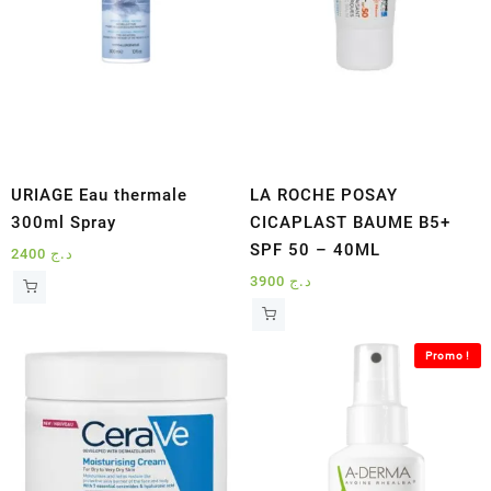
URIAGE Eau thermale
LA ROCHE POSAY
300ml Spray
CICAPLAST BAUME B5+
SPF 50 – 40ML
2400
د.ج
3900
د.ج
Promo !