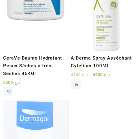
CeraVe Baume Hydratant
A Derma Spray Asséchant
Peaux Sèches à très
Cytelium 100Ml
Sèches 454Gr
Le
Le
4100
د.ج
3500
د.ج
prix
prix
5500
د.ج
initial
actuel
était :
est :
د.ج 3500.
د.ج 4100.