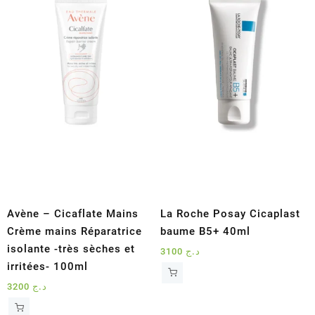
Avène – Cicaflate Mains
La Roche Posay Cicaplast
Crème mains Réparatrice
baume B5+ 40ml
isolante -très sèches et
3100
د.ج
irritées- 100ml
3200
د.ج