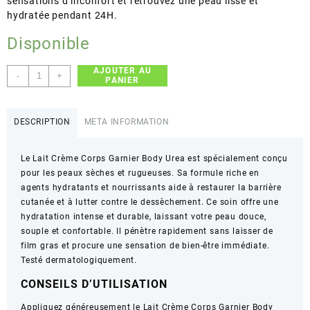
sensations d’inconfort et retrouvez une peau lisse et
hydratée pendant 24H.
Disponible
AJOUTER AU
quantité
-
+
PANIER
de
Garnier
–
DESCRIPTION
META INFORMATION
Body
Urea
Le Lait Crème Corps Garnier Body Urea est spécialement conçu
–
pour les peaux sèches et rugueuses. Sa formule riche en
Hydratation
agents hydratants et nourrissants aide à restaurer la barrière
Intense
cutanée et à lutter contre le dessèchement. Ce soin offre une
Peaux
hydratation intense et durable, laissant votre peau douce,
Sèches
souple et confortable. Il pénètre rapidement sans laisser de
film gras et procure une sensation de bien-être immédiate.
Testé dermatologiquement.
CONSEILS D’UTILISATION
Appliquez généreusement le Lait Crème Corps Garnier Body