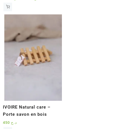
prix
prix
initial
actuel
était :
est :
د.ج 2100.
د.ج 2400.
IVOIRE Natural care –
Porte savon en bois
450
د.ج