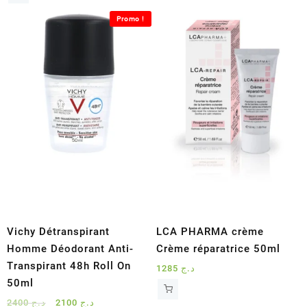
Promo !
Vichy Détranspirant
LCA PHARMA crème
Homme Déodorant Anti-
Crème réparatrice 50ml
Transpirant 48h Roll On
1285
د.ج
50ml
Le
Le
2400
د.ج
2100
د.ج