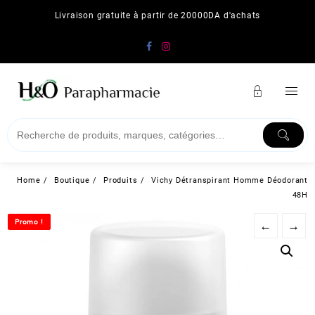
Skip
Livraison gratuite à partir de 20000DA d'achats
to
content
Home
Boutique
Produits
Vichy Détranspirant Homme Déodorant
48H
Promo !
Promo !
←
→