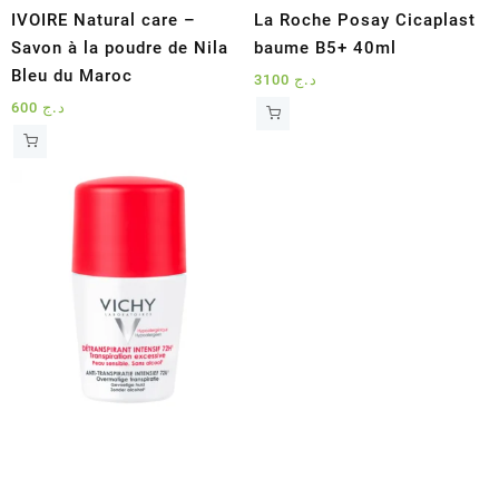
IVOIRE Natural care –
La Roche Posay Cicaplast
Savon à la poudre de Nila
baume B5+ 40ml
Bleu du Maroc
3100
د.ج
600
د.ج