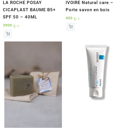
LA ROCHE POSAY
IVOIRE Natural care –
CICAPLAST BAUME B5+
Porte savon en bois
SPF 50 – 40ML
450
د.ج
3900
د.ج