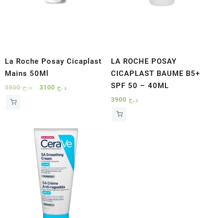
La Roche Posay Cicaplast
LA ROCHE POSAY
Mains 50Ml
CICAPLAST BAUME B5+
SPF 50 – 40ML
Le
Le
3500
د.ج
3100
د.ج
prix
prix
3900
د.ج
initial
actuel
était :
est :
د.ج 3100.
د.ج 3500.