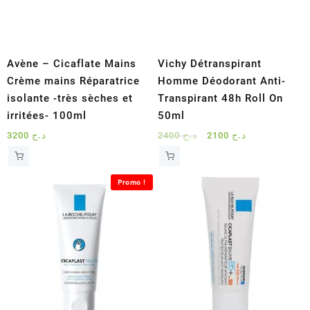
Avène – Cicaflate Mains
Vichy Détranspirant
Crème mains Réparatrice
Homme Déodorant Anti-
isolante -très sèches et
Transpirant 48h Roll On
irritées- 100ml
50ml
Le
Le
3200
د.ج
2400
د.ج
2100
د.ج
prix
prix
initial
actuel
était :
est :
Promo !
د.ج 2100.
د.ج 2400.