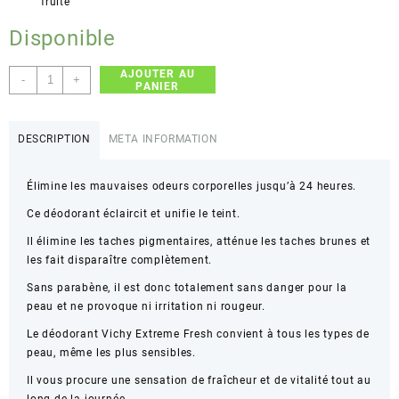
fruité
Disponible
AJOUTER AU
quantité
-
+
PANIER
de
Vichy
24H
DESCRIPTION
META INFORMATION
Fresh
Fruity
Élimine les mauvaises odeurs corporelles jusqu’à 24 heures.
Deodorant
-
Ce déodorant éclaircit et unifie le teint.
100ml
Il élimine les taches pigmentaires, atténue les taches brunes et
les fait disparaître complètement.
Sans parabène, il est donc totalement sans danger pour la
peau et ne provoque ni irritation ni rougeur.
Le déodorant Vichy Extreme Fresh convient à tous les types de
peau, même les plus sensibles.
Il vous procure une sensation de fraîcheur et de vitalité tout au