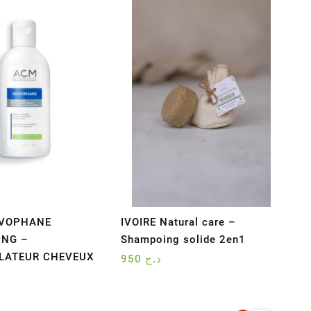
OVOPHANE
IVOIRE Natural care –
NG –
Shampoing solide 2en1
LATEUR CHEVEUX
950
د.ج