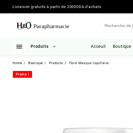
Skip
Livraison gratuite à partir de 20000DA d'achats
to
content
Produits
Acceuil
Boutique
Home
Boutique
Produits
floré Masque Capillaire
Promo !
Promo !