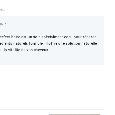
ION
R :
erfect haire est un soin spècialment cocu pour rèparer
dients naturels formulè , il offre une solution naturelle
et la vitalitè de vos cheveux .