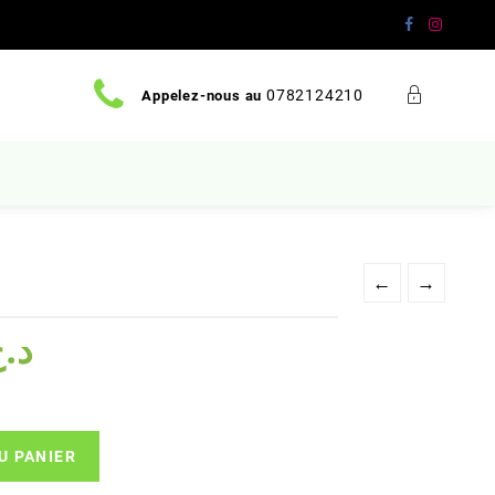
0782124210
Appelez-nous au
←
→
Le
د.
prix
actuel
est :
د.ج 3800.
د.ج 4500.
U PANIER