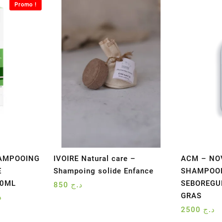
Promo !
HAMPOOING
IVOIRE Natural care –
ACM – N
E
Shampoing solide Enfance
SHAMPOOI
00ML
SEBOREGU
850
د.ج
GRAS
Le
د
prix
2500
د.ج
actuel