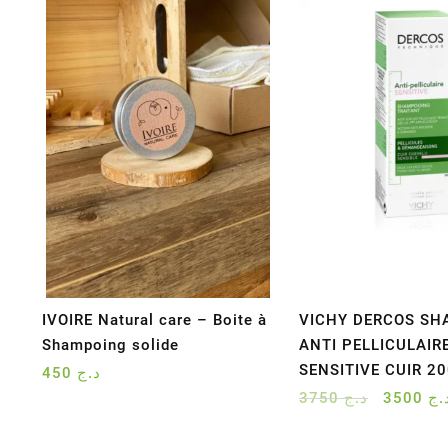
IVOIRE Natural care – Boite à
VICHY DERCOS S
Shampoing solide
ANTI PELLICULAIR
SENSITIVE CUIR 2
450
د.ج
Le
3750
د.ج
3500
.ج
prix
initial