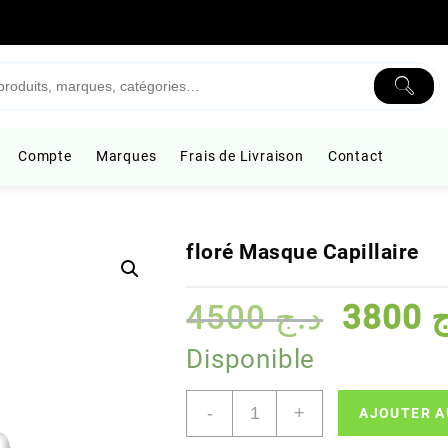
Compte
Marques
Frais de Livraison
Contact
floré Masque Capillaire
Le
4500
د.ج
3800
ج
prix
initial
Disponible
était :
quantité
-
+
AJOUTER A
de
floré