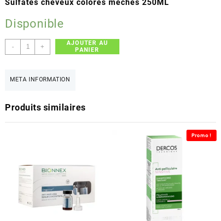
Sulfates cheveux colorés méches 250ML
Disponible
AJOUTER AU
quantité
-
+
PANIER
de
CALLIDERM
A/SHP
META INFORMATION
SANS
SULFATE
Produits similaires
HUILE
D
ARGAN
Promo !
250
ml