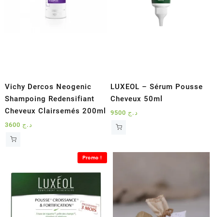
Vichy Dercos Neogenic
LUXEOL – Sérum Pousse
Shampoing Redensifiant
Cheveux 50ml
Cheveux Clairsemés 200ml
9500
د.ج
3600
د.ج
Promo !