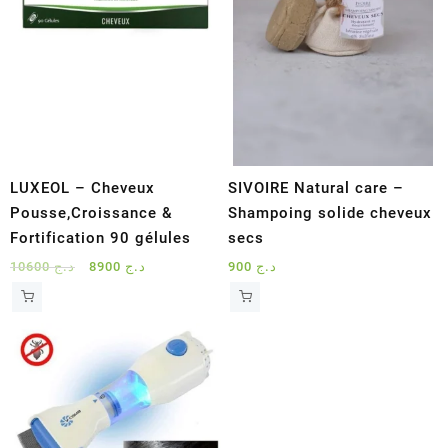
LUXEOL – Cheveux
SIVOIRE Natural care –
Pousse,Croissance &
Shampoing solide cheveux
Fortification 90 gélules
secs
Le
Le
10600
د.ج
8900
د.ج
900
د.ج
prix
prix
initial
actuel
était :
est :
د.ج 8900.
د.ج 10600.