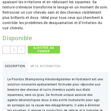
apaisant les irritations et en réduisant les squames. Sa
texture crémeuse transforme le lavage en un moment de soin.
Retrouvez un cuir chevelu sain et des cheveux visiblement
plus brillants et doux. Idéal pour tous ceux qui cherchent à
contrôler les problèmes de desquamation et d’irritation du
cuir chevelu.
Disponible
AJOUTER AU
quantité
-
+
PANIER
de
Psorilys
–
DESCRIPTION
META INFORMATION
Shampoing
kératorégulateur
Le Psorilys Shampooing Kératorégulateur et Hydratant est une
et
solution innovante spécialement formulée pour répondre aux
hydratant
besoins des cheveux et cuirs chevelus sujets aux états
–
squameux, secs ou gras. Sa formule unique associe des
Cheveux
agents kératolytiques doux à des actifs hydratants pour agir
et
en synergie sur la cause des désagréments. Il aide à éliminer
cuir
les squames, à réguler la production de sébum et à hydrater le
chevelu