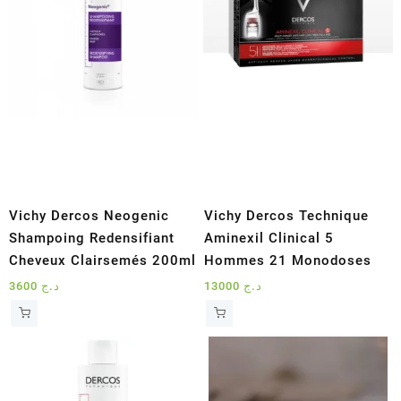
Vichy Dercos Neogenic
Vichy Dercos Technique
Shampoing Redensifiant
Aminexil Clinical 5
Cheveux Clairsemés 200ml
Hommes 21 Monodoses
3600
د.ج
13000
د.ج