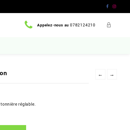
0782124210
Appelez-nous au
çon
←
→
tonnière réglable.