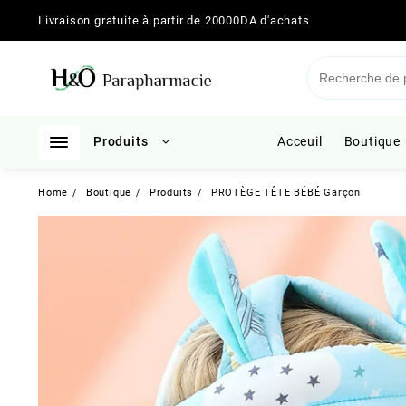
Skip
Livraison gratuite à partir de 20000DA d'achats
to
content
Produits
Acceuil
Boutique
Home
Boutique
Produits
PROTÈGE TÊTE BÉBÉ Garçon