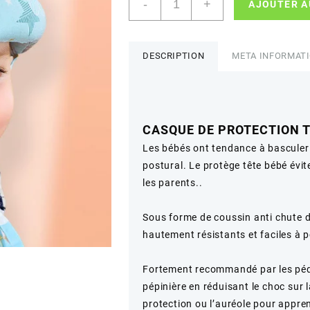
-
+
AJOUTER A
de
PROTÈGE
TÊTE
BÉBÉ
DESCRIPTION
META INFORMAT
Garçon
CASQUE DE PROTECTION T
Les bébés ont tendance à basculer e
postural. Le protège tête bébé évite
les parents..
Sous forme de coussin anti chute d
hautement résistants et faciles à po
Fortement recommandé par les pédia
pépinière en réduisant le choc sur l
protection ou l’auréole pour appre