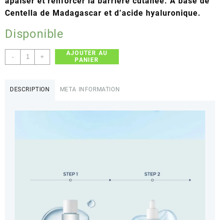
apaiser et renforcer la barrière cutanée. À base de
د.ج 7500.
د.ج 5900.
Centella de Madagascar et d’acide hyaluronique.
Disponible
AJOUTER AU
quantité
-
+
PANIER
de
SKIN1004
–
DESCRIPTION
META INFORMATION
Madagascar
Centella
Hyalu-
Cica
Travel
Kit