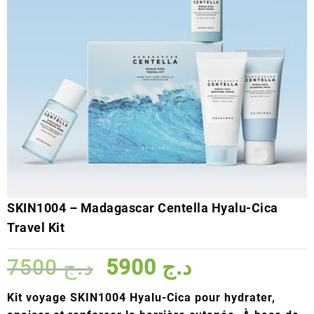
SKIN1004 – Madagascar Centella Hyalu-Cica
Travel Kit
Le
Le
7500
د.ج
5900
د.ج
prix
prix
initial
actuel
Kit voyage SKIN1004 Hyalu-Cica
pour hydrater,
était :
est :