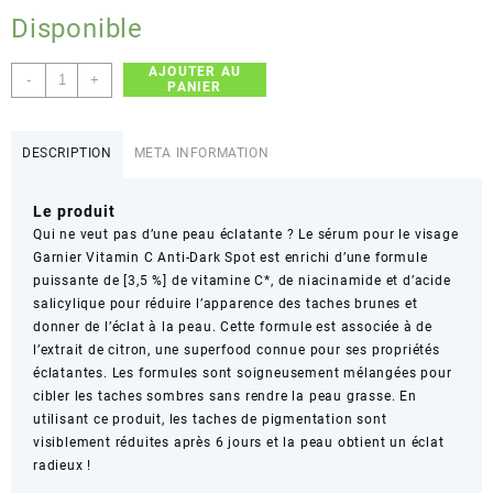
Disponible
AJOUTER AU
quantité
-
+
PANIER
de
Garnier
vitamine
DESCRIPTION
META INFORMATION
c
Le produit
Qui ne veut pas d’une peau éclatante ? Le sérum pour le visage
Garnier Vitamin C Anti-Dark Spot est enrichi d’une formule
puissante de [3,5 %] de vitamine C*, de niacinamide et d’acide
salicylique pour réduire l’apparence des taches brunes et
donner de l’éclat à la peau. Cette formule est associée à de
l’extrait de citron, une superfood connue pour ses propriétés
éclatantes. Les formules sont soigneusement mélangées pour
cibler les taches sombres sans rendre la peau grasse. En
utilisant ce produit, les taches de pigmentation sont
visiblement réduites après 6 jours et la peau obtient un éclat
radieux !