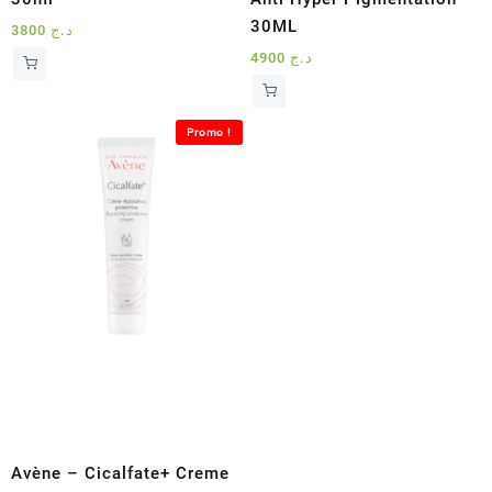
30ML
3800
د.ج
4900
د.ج
Promo !
Avène – Cicalfate+ Creme