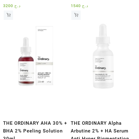
3200
د.ج
1540
د.ج
THE ORDINARY AHA 30% +
THE ORDINARY Alpha
BHA 2% Peeling Solution
Arbutine 2% + HA Serum
30ml
Anti Hyper Pigmentation