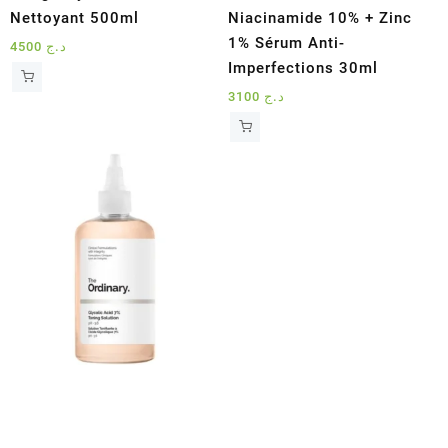
Nettoyant 500ml
Niacinamide 10% + Zinc
1% Sérum Anti-
4500
د.ج
Imperfections 30ml
3100
د.ج